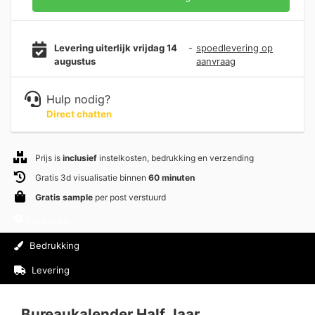
Levering uiterlijk vrijdag 14
-
spoedlevering op
augustus
aanvraag
Hulp nodig?
Direct chatten
Prijs is
inclusief
instelkosten, bedrukking en verzending
Gratis 3d visualisatie binnen
60 minuten
Gratis sample
per post verstuurd
Informatie
Bedrukking
Levering
Beoordelingen (0)
Bureaukalender Half Jaar