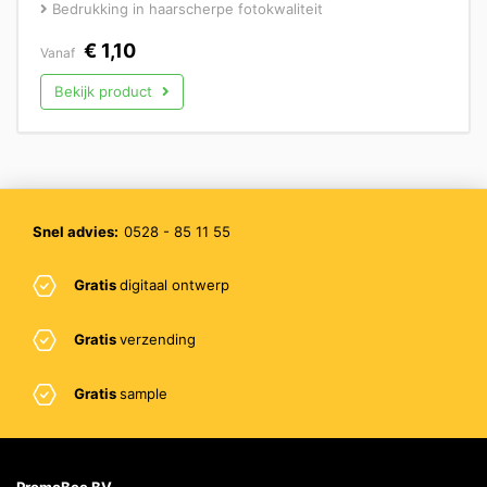
Bedrukking in haarscherpe fotokwaliteit
€
1,10
Vanaf
Bekijk product
Snel advies:
0528 - 85 11 55
Gratis
digitaal ontwerp
Gratis
verzending
Gratis
sample
PromoBee BV