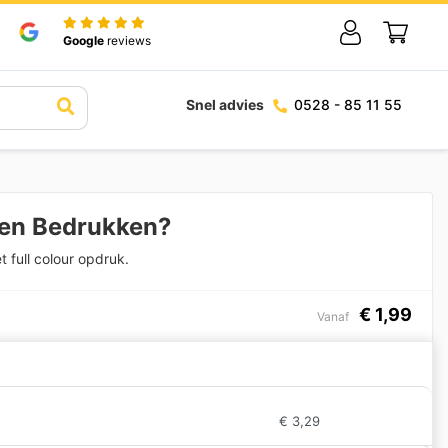
Google
reviews
Snel advies
0528 - 85 11 55
ken Bedrukken?
 full colour opdruk.
€
1,99
Vanaf
€
3,29