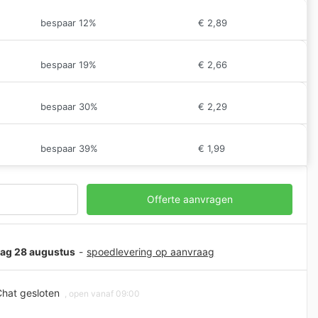
bespaar 12%
€
2,89
bespaar 19%
€
2,66
bespaar 30%
€
2,29
bespaar 39%
€
1,99
Offerte aanvragen
jdag 28 augustus
-
spoedlevering op aanvraag
hat gesloten
, open vanaf 09:00