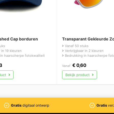
shed Cap borduren
Transparant Gekleurde Zo
uks
Vanaf 50 stuks
 in 19 kleuren
Verkrijgbaar in 2 kleuren
in haarscherpe fotokwaliteit
Bedrukking in haarscherpe foto
3
€
0,60
Vanaf
duct
Bekijk product
Gratis
digitaal ontwerp
Gratis
ver