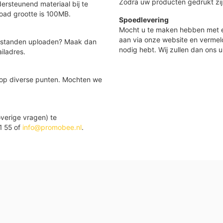
Zodra uw producten gedrukt zij
ersteunend materiaal bij te
load grootte is 100MB.
Spoedlevering
Mocht u te maken hebben met e
aan via onze website en vermel
 bestanden uploaden? Maak dan
nodig hebt. Wij zullen dan ons u
iladres.
 op diverse punten. Mochten we
verige vragen) te
1 55 of
info@promobee.nl
.