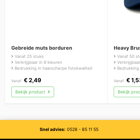
Gebreide muts borduren
Heavy Bru
Vanaf 25 stuks
Vanaf 50 st
Verkrijgbaar in 8 kleuren
Verkrijgbaar
Bedrukking in haarscherpe fotokwaliteit
Bedrukking 
€
2,49
€
1,5
Vanaf
Vanaf
Bekijk product
Bekijk pro
Snel advies:
0528 - 85 11 55