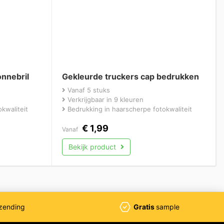
nnebril
Gekleurde truckers cap bedrukken
Vanaf 5 stuks
Verkrijgbaar in 9 kleuren
kwaliteit
Bedrukking in haarscherpe fotokwaliteit
€
1,99
Vanaf
Bekijk product
zending
Gratis
sample