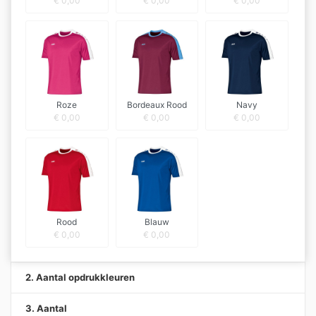
€
0,00
€
0,00
€
0,00
Roze
Bordeaux Rood
Navy
€
0,00
€
0,00
€
0,00
Rood
Blauw
€
0,00
€
0,00
2. Aantal opdrukkleuren
3. Aantal