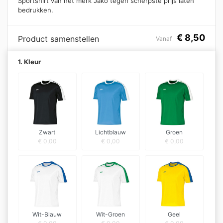
Sportshirt van het merk Jako tegen scherpste prijs laten
bedrukken.
€
8,50
Product samenstellen
Vanaf
1. Kleur
Zwart
Lichtblauw
Groen
€
0,00
€
0,00
€
0,00
Wit-Blauw
Wit-Groen
Geel