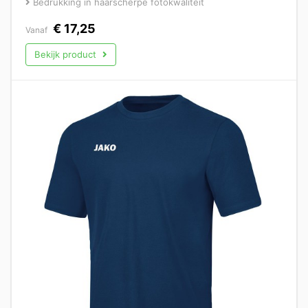
Bedrukking in haarscherpe fotokwaliteit
€
17,25
Vanaf
Bekijk product