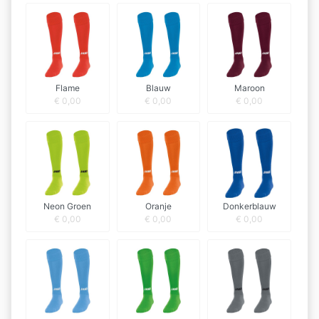
Flame
Blauw
Maroon
€
0,00
€
0,00
€
0,00
Neon Groen
Oranje
Donkerblauw
€
0,00
€
0,00
€
0,00