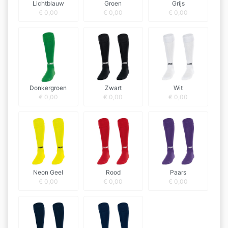
Lichtblauw
Groen
Grijs
€
0,00
€
0,00
€
0,00
Donkergroen
Zwart
Wit
€
0,00
€
0,00
€
0,00
Neon Geel
Rood
Paars
€
0,00
€
0,00
€
0,00