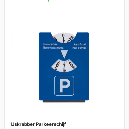
IJskrabber Parkeerschijf