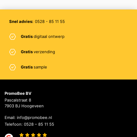
Snel advies:
0528 - 85 11 55
Gratis
digitaal ontwerp
Gratis
verzending
Gratis
sample
PromoBee BV
Pascalstraat 8
7903 BJ Hoogeveen
Email:
info@promobee.nl
Telefoon:
0528 – 85 11 55