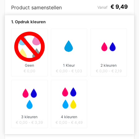
€
9,49
Product samenstellen
Vanaf
1. Opdruk kleuren
Geen
1 Kleur
2 kleuren
€
0,00
€
0,00
-
€
1,03
€
0,00
-
€
2,19
3 kleuren
4 kleuren
€
0,00
-
€
3,39
€
0,00
-
€
4,49