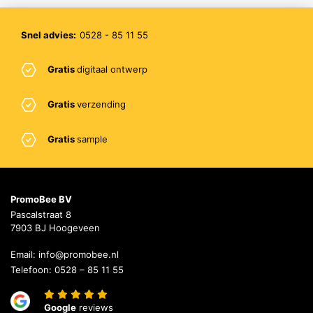
Snel advies:
0528 - 85 11 55
Gratis
digitaal ontwerp
Gratis
verzending
Gratis
sample
PromoBee BV
Pascalstraat 8
7903 BJ Hoogeveen
Email:
info@promobee.nl
Telefoon:
0528 – 85 11 55
Google
reviews