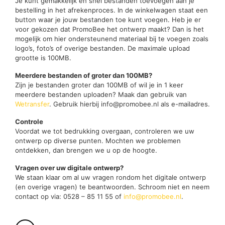
Je kunt gemakkelijk en snel bestanden toevoegen aan je
bestelling in het afrekenproces. In de winkelwagen staat een
button waar je jouw bestanden toe kunt voegen. Heb je er
voor gekozen dat PromoBee het ontwerp maakt? Dan is het
mogelijk om hier ondersteunend materiaal bij te voegen zoals
logo’s, foto’s of overige bestanden. De maximale upload
grootte is 100MB.
Meerdere bestanden of groter dan 100MB?
Zijn je bestanden groter dan 100MB of wil je in 1 keer
meerdere bestanden uploaden? Maak dan gebruik van
Wetransfer
. Gebruik hierbij info@promobee.nl als e-mailadres.
Controle
Voordat we tot bedrukking overgaan, controleren we uw
ontwerp op diverse punten. Mochten we problemen
ontdekken, dan brengen we u op de hoogte.
Vragen over uw digitale ontwerp?
We staan klaar om al uw vragen rondom het digitale ontwerp
(en overige vragen) te beantwoorden. Schroom niet en neem
contact op via: 0528 – 85 11 55 of
info@promobee.nl
.