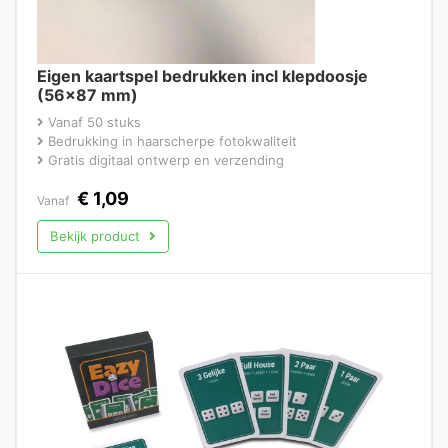
Eigen kaartspel bedrukken incl klepdoosje
(56×87 mm)
Vanaf 50 stuks
Bedrukking in haarscherpe fotokwaliteit
Gratis digitaal ontwerp en verzending
€
1,09
Vanaf
Bekijk product