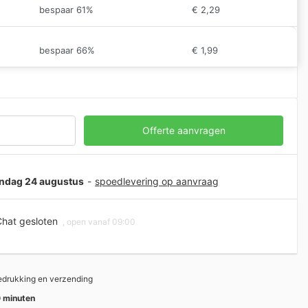
bespaar 61%
€
2,29
bespaar 66%
€
1,99
Offerte aanvragen
aandag 24 augustus
-
spoedlevering op aanvraag
hat gesloten
, open vanaf 09:00
bedrukking en verzending
 minuten