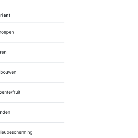
riant
roepen
ren
bouwen
ente/fruit
nden
lieubescherming