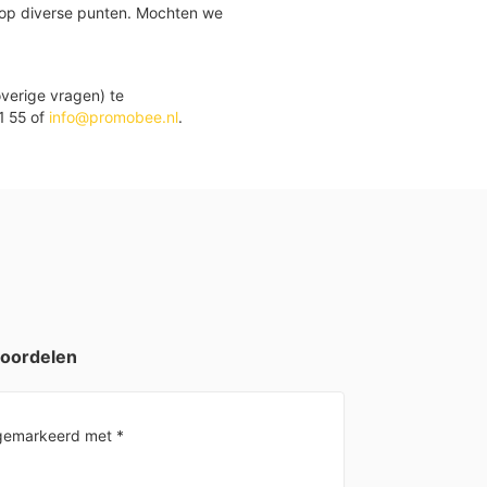
 op diverse punten. Mochten we
verige vragen) te
1 55 of
info@promobee.nl
.
eoordelen
n gemarkeerd met
*