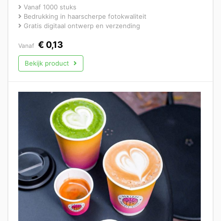
Vanaf 1000 stuks
Bedrukking in haarscherpe fotokwaliteit
Gratis digitaal ontwerp en verzending
€
0,13
Vanaf
Bekijk product