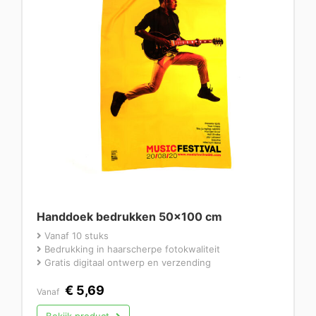
Handdoek bedrukken 50×100 cm
Vanaf 10 stuks
Bedrukking in haarscherpe fotokwaliteit
Gratis digitaal ontwerp en verzending
€
5,69
Vanaf