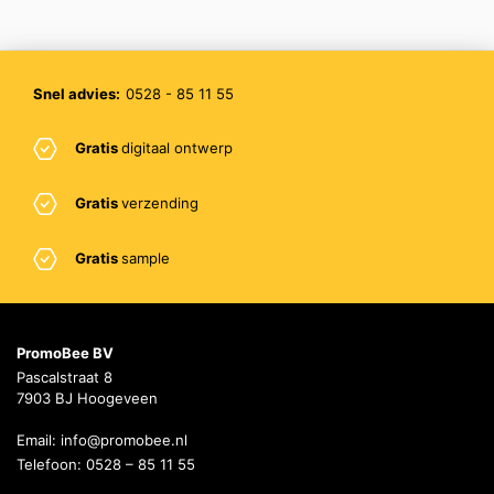
Snel advies:
0528 - 85 11 55
Gratis
digitaal ontwerp
Gratis
verzending
Gratis
sample
PromoBee BV
Pascalstraat 8
7903 BJ Hoogeveen
Email:
info@promobee.nl
Telefoon:
0528 – 85 11 55