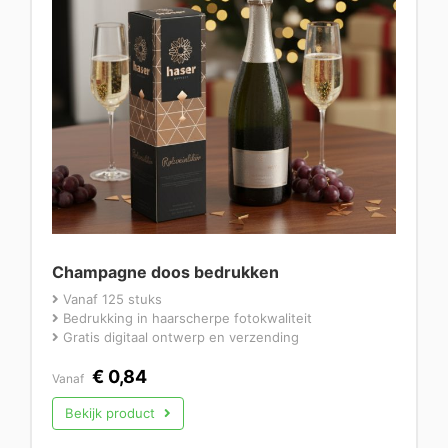
Champagne doos bedrukken
Vanaf 125 stuks
Bedrukking in haarscherpe fotokwaliteit
Gratis digitaal ontwerp en verzending
€
0,84
Vanaf
Bekijk product