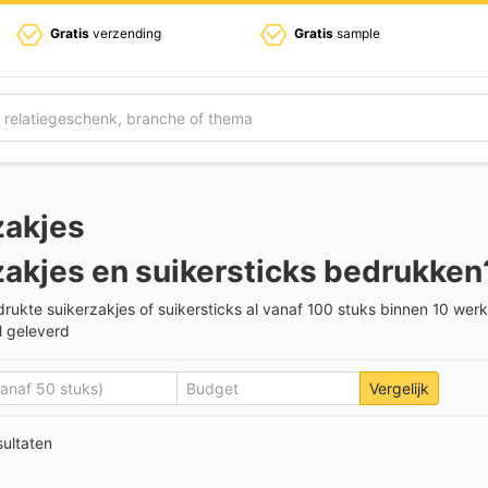
Gratis
verzending
Gratis
sample
zakjes
zakjes en suikersticks bedrukken
rukte suikerzakjes of suikersticks al vanaf 100 stuks binnen 10 wer
l geleverd
Vergelijk
sultaten