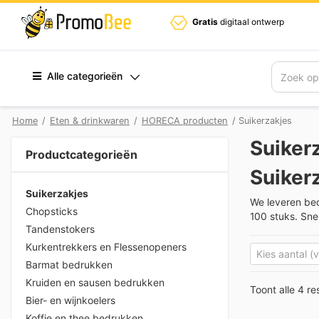
Gratis
digitaal ontwerp
Alle categorieën
Zoek
Home
/
Eten & drinkwaren
/
HORECA producten
/ Suikerzakjes
Suiker
Productcategorieën
Suiker
Suikerzakjes
We leveren bed
Chopsticks
100 stuks. Sne
Tandenstokers
Kurkentrekkers en Flessenopeners
Barmat bedrukken
Kruiden en sausen bedrukken
Toont alle 4 re
Bier- en wijnkoelers
Koffie en thee bedrukken