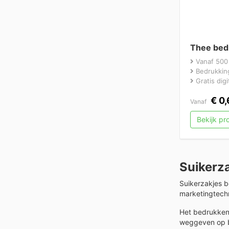
Thee bed
Vanaf 500
Bedrukking
Gratis dig
€
0,
Vanaf
Bekijk p
Suikerza
Suikerzakjes b
marketingtechn
Het bedrukken 
weggeven op be