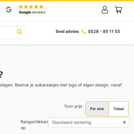
Google
reviews
Snel advies
0528 - 85 11 55
?
kdagen. Bedruk je suikersakjes met logo of eigen design. vanaf
Toon prijs
Per stuk
Totaal
Rangschikken
op