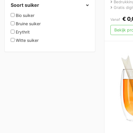
Bedrukking
Soort suiker
Gratis dig
Bio suiker
€
0,
Vanaf
Bruine suiker
Bekijk p
Erythrit
Witte suiker