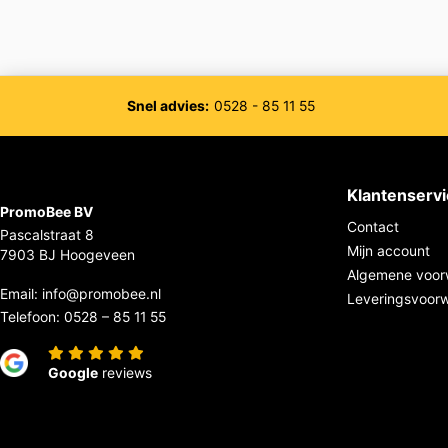
Snel advies:
0528 - 85 11 55
Klantenserv
PromoBee BV
Contact
Pascalstraat 8
Mijn account
7903 BJ Hoogeveen
Algemene voor
Email:
info@promobee.nl
Leveringsvoor
Telefoon:
0528 – 85 11 55
Google
reviews