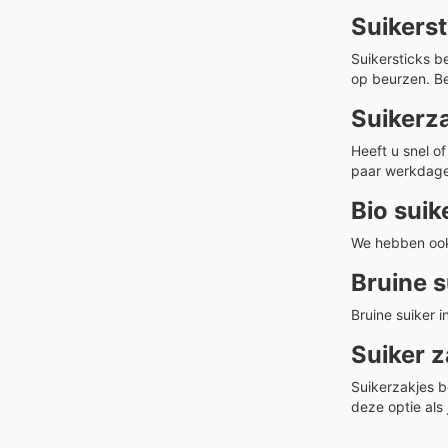
Suikers
Suikersticks b
op beurzen. Be
Suikerz
Heeft u snel o
paar werkdage
Bio suik
We hebben ook 
Bruine 
Bruine suiker 
Suiker 
Suikerzakjes 
deze optie als