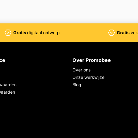
Gratis
digitaal ontwerp
Gratis
ver
ice
Over Promobee
Over ons
Onze werkwijze
waarden
Blog
waarden