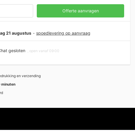
Offerte aanvragen
jdag 21 augustus
-
spoedlevering op aanvraag
hat gesloten
, open vanaf 09:00
bedrukking en verzending
 minuten
rd