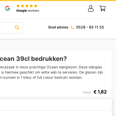
Google
reviews
Snel advies
0528 - 85 11 55
Ocean 39cl bedrukken?
orecazaak in deze prachtige Ocean wijnglazen. Deze wijnglas
is hiermee geschikt om witte wijn te serveren. De glazen zijn
n kunnen in 1 kleur of full colour bedrukt worden.
€
1,82
Vanaf