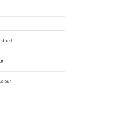
drukt
ur
colour