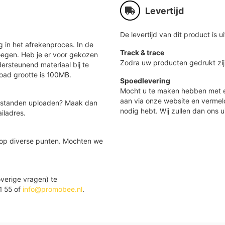
Levertijd
De levertijd van dit product is ui
 in het afrekenproces. In de
Track & trace
oegen. Heb je er voor gekozen
Zodra uw producten gedrukt zij
ersteunend materiaal bij te
load grootte is 100MB.
Spoedlevering
Mocht u te maken hebben met e
aan via onze website en vermel
 bestanden uploaden? Maak dan
nodig hebt. Wij zullen dan ons u
iladres.
 op diverse punten. Mochten we
verige vragen) te
1 55 of
info@promobee.nl
.