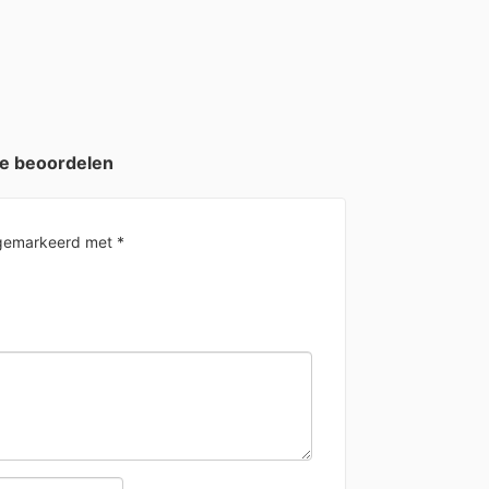
te beoordelen
n gemarkeerd met
*