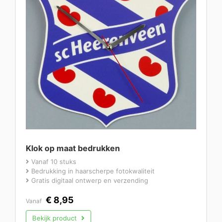
Klok op maat bedrukken
Vanaf 10 stuks
Bedrukking in haarscherpe fotokwaliteit
Gratis digitaal ontwerp en verzending
€
8,95
Vanaf
Bekijk product