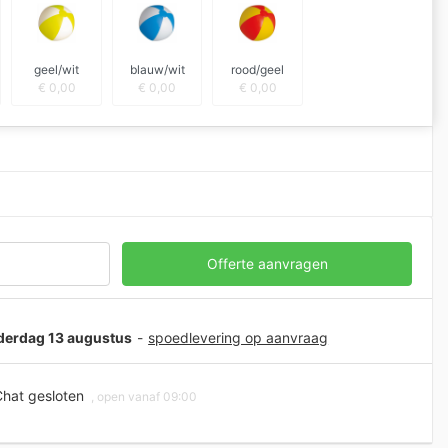
geel/wit
blauw/wit
rood/geel
€
0,00
€
0,00
€
0,00
Offerte aanvragen
nderdag 13 augustus
-
spoedlevering op aanvraag
hat gesloten
, open vanaf 09:00