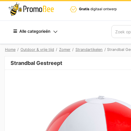
Gratis
digitaal ontwerp
Alle categorieën
Zoek
Home
/
Outdoor & vrije tijd
/
Zomer
/
Strandartikelen
/ Strandbal Ge
Strandbal Gestreept