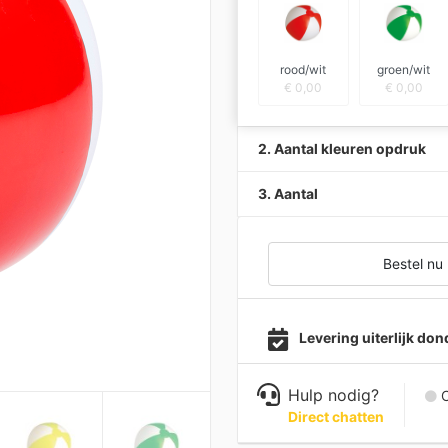
rood/wit
groen/wit
€
0,00
€
0,00
2. Aantal kleuren opdruk
3. Aantal
Bestel nu
Levering uiterlijk do
Hulp nodig?
C
Direct chatten