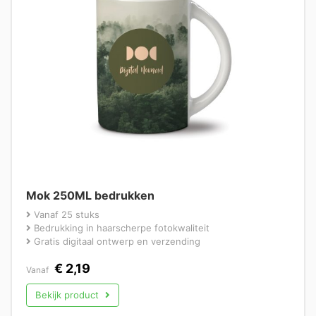
Mok 250ML bedrukken
Vanaf 25 stuks
Bedrukking in haarscherpe fotokwaliteit
Gratis digitaal ontwerp en verzending
€
2,19
Vanaf
Bekijk product