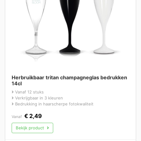
Herbruikbaar tritan champagneglas bedrukken
14cl
Vanaf 12 stuks
Verkrijgbaar in 3 kleuren
Bedrukking in haarscherpe fotokwaliteit
€
2,49
Vanaf
Bekijk product