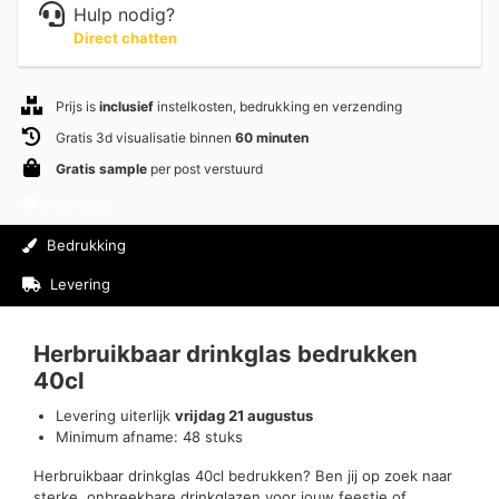
Hulp nodig?
Direct chatten
Prijs is
inclusief
instelkosten, bedrukking en verzending
Gratis 3d visualisatie binnen
60 minuten
Gratis sample
per post verstuurd
Informatie
Bedrukking
Levering
Beoordelingen (0)
Herbruikbaar drinkglas bedrukken
40cl
Levering uiterlijk
vrijdag 21 augustus
Minimum afname: 48 stuks
Herbruikbaar drinkglas 40cl bedrukken? Ben jij op zoek naar
sterke, onbreekbare drinkglazen voor jouw feestje of