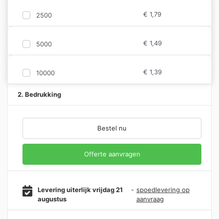
€
1,79
2500
€
1,49
5000
€
1,39
10000
2. Bedrukking
Bestel nu
Offerte aanvragen
Levering uiterlijk vrijdag 21
-
spoedlevering op
augustus
aanvraag