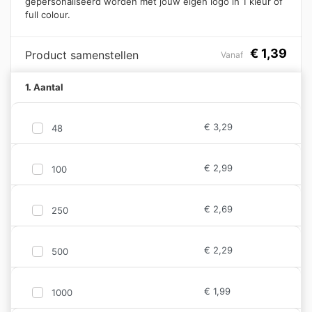
gepersonaliseerd worden met jouw eigen logo in 1 kleur of
full colour.
€
1,39
Product samenstellen
Vanaf
1. Aantal
€
3,29
48
€
2,99
100
€
2,69
250
€
2,29
500
€
1,99
1000