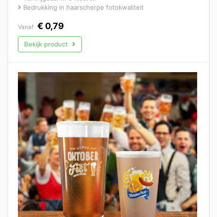
Bedrukking in haarscherpe fotokwaliteit
€
0,79
Vanaf
Bekijk product