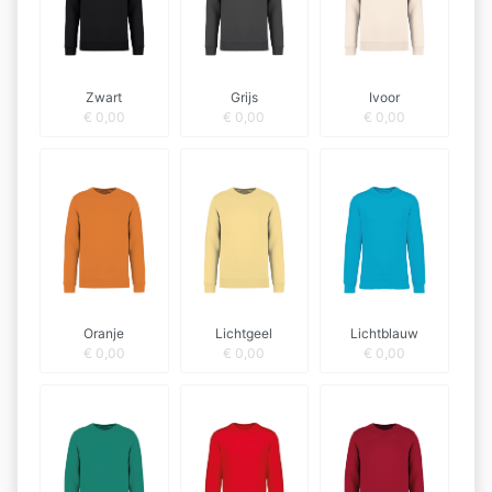
Zwart
Grijs
Ivoor
€
0,00
€
0,00
€
0,00
Oranje
Lichtgeel
Lichtblauw
€
0,00
€
0,00
€
0,00