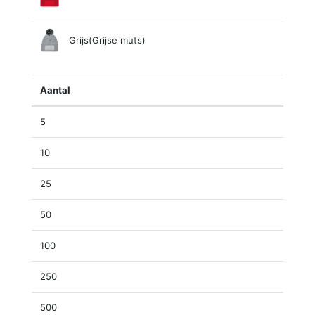
Grijs(Grijse muts)
Aantal
5
10
25
50
100
250
500