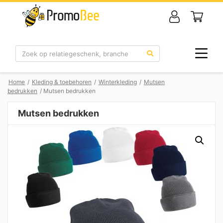
Zoek
Home
/
Kleding & toebehoren
/
Winterkleding
/
Mutsen
bedrukken
/ Mutsen bedrukken
Mutsen bedrukken