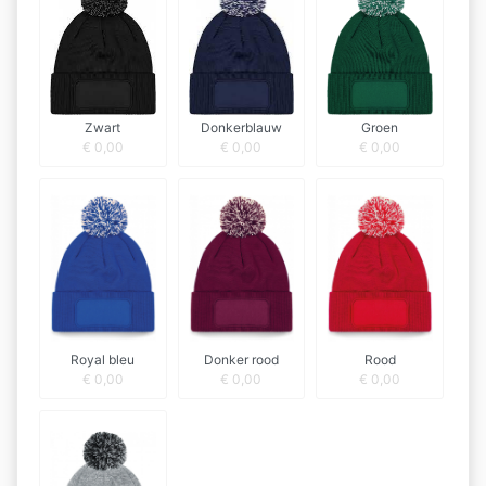
Zwart
Donkerblauw
Groen
€
0,00
€
0,00
€
0,00
Royal bleu
Donker rood
Rood
€
0,00
€
0,00
€
0,00