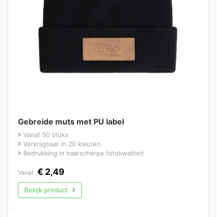
Gebreide muts met PU label
Vanaf 50 stuks
Verkrijgbaar in 20 kleuren
Bedrukking in haarscherpe fotokwaliteit
€
2,49
Vanaf
Bekijk product