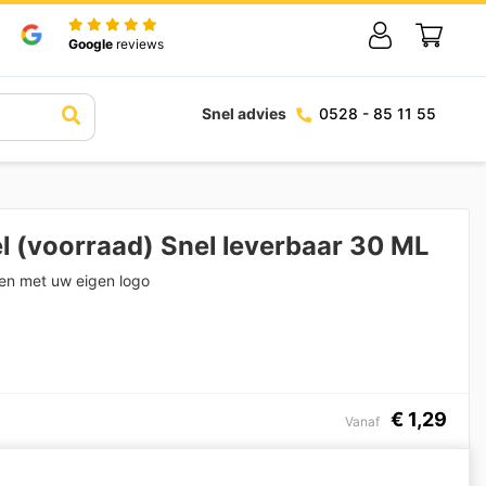
Google
reviews
Snel advies
0528 - 85 11 55
 (voorraad) Snel leverbaar 30 ML
ken met uw eigen logo
€
1,29
Vanaf