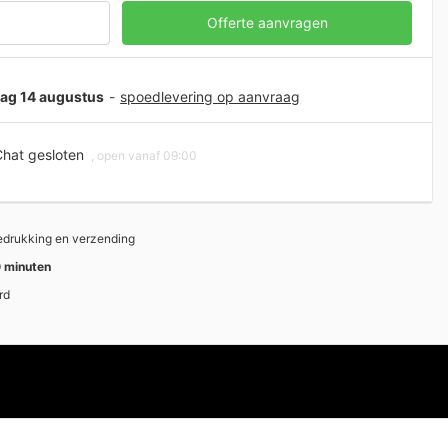
Offerte aanvragen
jdag 14 augustus
-
spoedlevering op aanvraag
hat gesloten
, open vanaf 09:00
bedrukking en verzending
 minuten
rd