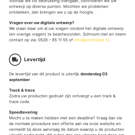
Voordat we tot bedrukking overgaan, controleren we uw
ontwerp op diverse punten. Mochten we problemen
ontdekken, dan brengen we u op de hoogte.
Vragen over uw digitale ontwerp?
We staan klaar om al uw vragen rondom het digitale ontwerp
(en overige vragen) te beantwoorden. Schroom niet en neem
contact op via: 0528 – 85 11 55 of
info@promobee.nl
.
Levertijd
De levertijd van dit product is uiterlijk
donderdag 03
september
Track & trace
Zodra uw producten gedrukt zijn ontvangt u een track &
trace code.
Spoedlevering
Mocht u te maken hebben met een deadline? Vraag dan via
de normale procedure een offerte aan via onze website en
vermeldt bij deze aanvraag de datum waarop u de producten
uiterlijk nodig hebt. Wij zullen dan ons uiterste best doen om