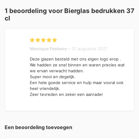
1 beoordeling voor
Bierglas bedrukken 37
cl
Gewaardeerd
5
Monique Feskens
–
31 augustus 2021
uit 5
Deze glazen besteld met ons eigen logo erop .
We hadden ze snel binnen en waren precies wat
we ervan verwacht hadden.
Super mooi en degelijk.
Een hele goede service en hulp maar vooral ook
heel vriendelijk.
Zeer tevreden en zeker een aanrader
Een beoordeling toevoegen