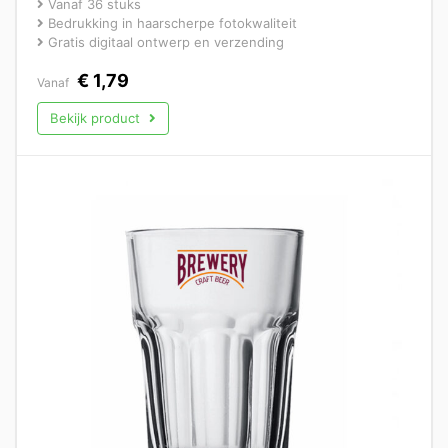
Vanaf 36 stuks
Bedrukking in haarscherpe fotokwaliteit
Gratis digitaal ontwerp en verzending
€
1,79
Vanaf
Bekijk product