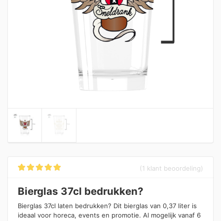
(
1
klant beoordeling)
Gewaardeerd
1
5.00
op 5
Bierglas 37cl bedrukken?
gebaseerd op
klantbeoordelin
g
Bierglas 37cl laten bedrukken? Dit bierglas van 0,37 liter is
ideaal voor horeca, events en promotie. Al mogelijk vanaf 6