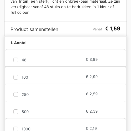
van Tritan, een sterk, licht en onbreekbaar materiaal. Ze zijn
verkrijgbaar vanaf 48 stuks en te bedrukken in 1 kleur of
full colour.
€
1,59
Product samenstellen
Vanaf
1. Aantal
€
3,99
48
€
2,99
100
€
2,59
250
€
2,39
500
€
2,19
1000