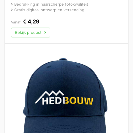
Bedrukking in haarscherpe fotokwaliteit
Gratis digitaal ontwerp en verzending
€
4,29
Vanaf
Bekijk product