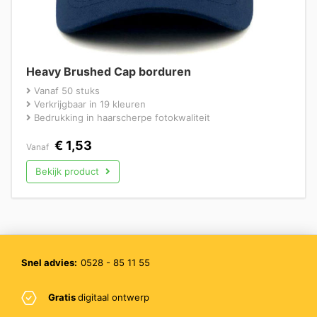
Heavy Brushed Cap borduren
Vanaf 50 stuks
Verkrijgbaar in 19 kleuren
Bedrukking in haarscherpe fotokwaliteit
€
1,53
Vanaf
Bekijk product
Snel advies:
0528 - 85 11 55
Gratis
digitaal ontwerp