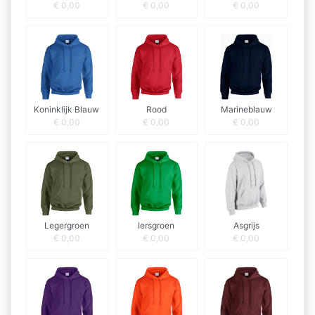
€
0,00
€
0,00
€
0,00
Koninklijk Blauw
Rood
Marineblauw
€
0,00
€
0,00
€
0,00
Legergroen
Iersgroen
Asgrijs
€
0,00
€
0,00
€
0,00