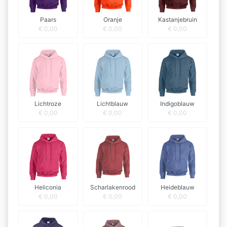
Paars
Oranje
Kastanjebruin
€
0,00
€
0,00
€
0,00
Lichtroze
Lichtblauw
Indigoblauw
€
0,00
€
0,00
€
0,00
Heliconia
Scharlakenrood
Heideblauw
€
0,00
€
0,00
€
0,00