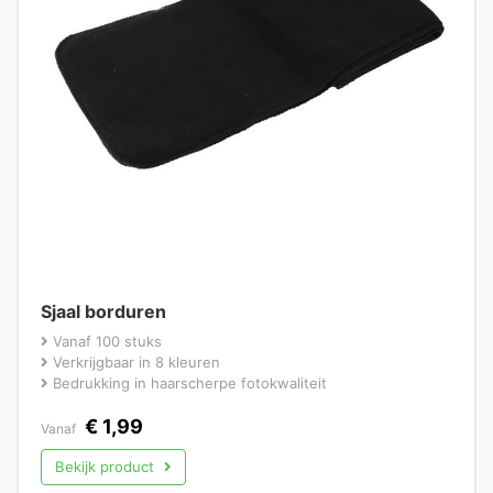
Sjaal borduren
Vanaf 100 stuks
Verkrijgbaar in 8 kleuren
Bedrukking in haarscherpe fotokwaliteit
€
1,99
Vanaf
Bekijk product