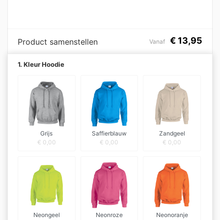
€
13,95
Product samenstellen
Vanaf
1. Kleur Hoodie
Grijs
Saffierblauw
Zandgeel
€
0,00
€
0,00
€
0,00
Neongeel
Neonroze
Neonoranje