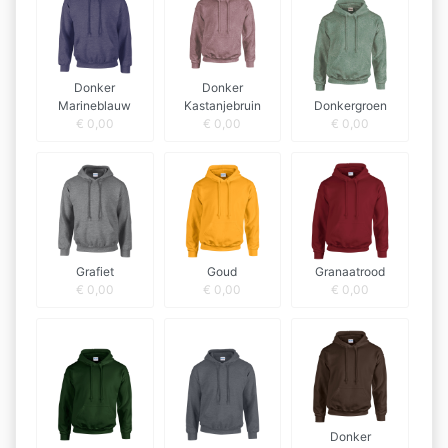
Donker
Donker
Marineblauw
Kastanjebruin
Donkergroen
€
0,00
€
0,00
€
0,00
Grafiet
Goud
Granaatrood
€
0,00
€
0,00
€
0,00
Donker