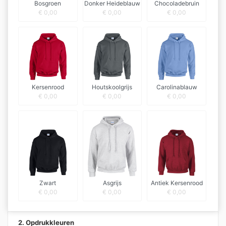
Bosgroen
Donker Heideblauw
Chocoladebruin
€
0,00
€
0,00
€
0,00
Kersenrood
Houtskoolgrijs
Carolinablauw
€
0,00
€
0,00
€
0,00
Zwart
Asgrijs
Antiek Kersenrood
€
0,00
€
0,00
€
0,00
2. Opdrukkleuren