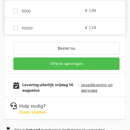
€
1,49
5000
€
1,29
10000
Bestel nu
Offerte aanvragen
Levering uiterlijk vrijdag 14
-
spoedlevering op
augustus
aanvraag
Hulp nodig?
Direct chatten
Prijs is
inclusief
instelkosten, bedrukking en verzending