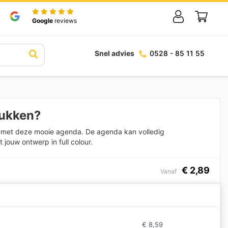
Google
reviews
Snel advies
0528 - 85 11 55
ukken?
ar met deze mooie agenda. De agenda kan volledig
jouw ontwerp in full colour.
€
2,89
Vanaf
€
8,59