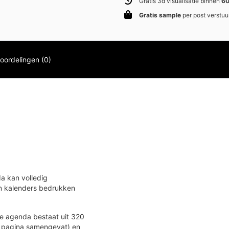
Gratis 3d visualisatie binnen
60
Gratis sample
per post verstuu
oordelingen (0)
a kan volledig
en kalenders bedrukken
e agenda bestaat uit 320
n pagina samengevat) en