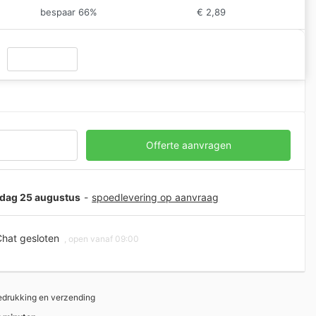
bespaar 66%
€
2,89
Full colour agenda A5 bedrukken quantity
Offerte aanvragen
nsdag 25 augustus
-
spoedlevering op aanvraag
hat gesloten
, open vanaf 09:00
bedrukking en verzending