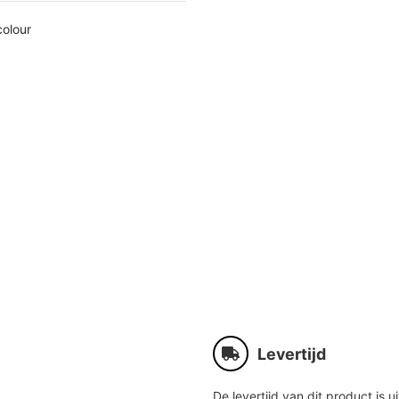
colour
Levertijd
De levertijd van dit product is ui