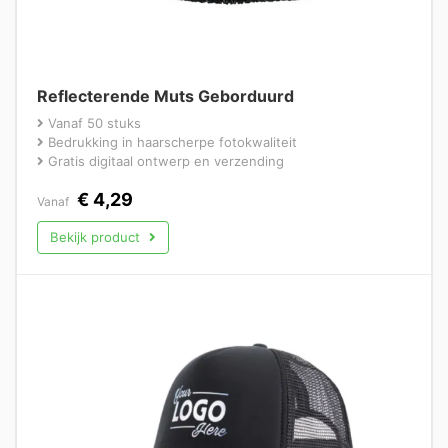
Reflecterende Muts Geborduurd
Vanaf 50 stuks
Bedrukking in haarscherpe fotokwaliteit
Gratis digitaal ontwerp en verzending
€
4,29
Vanaf
Bekijk product