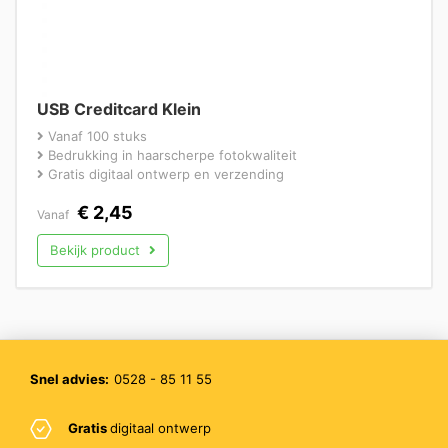
USB Creditcard Klein
Vanaf 100 stuks
Bedrukking in haarscherpe fotokwaliteit
Gratis digitaal ontwerp en verzending
€
2,45
Vanaf
Bekijk product
Snel advies:
0528 - 85 11 55
Gratis
digitaal ontwerp