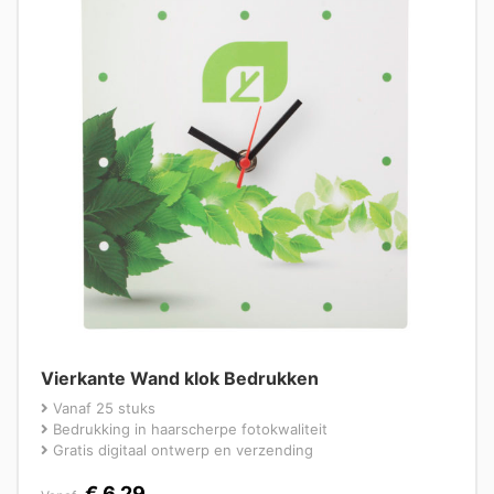
Vierkante Wand klok Bedrukken
Vanaf 25 stuks
Bedrukking in haarscherpe fotokwaliteit
Gratis digitaal ontwerp en verzending
€
6,29