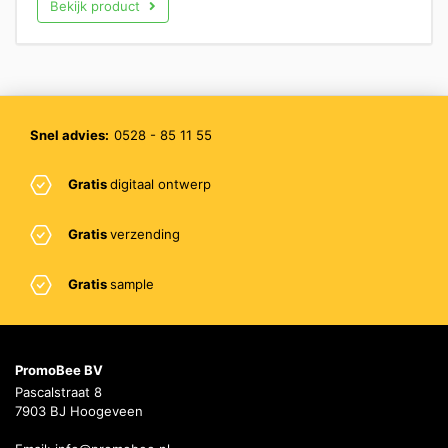
Bekijk product
Snel advies:
0528 - 85 11 55
Gratis
digitaal ontwerp
Gratis
verzending
Gratis
sample
PromoBee BV
Pascalstraat 8
7903 BJ Hoogeveen